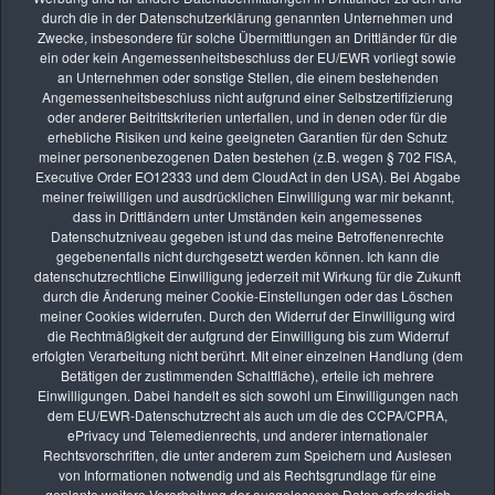
1
2
3
4
durch die in der Datenschutzerklärung genannten Unternehmen und
Zwecke, insbesondere für solche Übermittlungen an Drittländer für die
ein oder kein Angemessenheitsbeschluss der EU/EWR vorliegt sowie
an Unternehmen oder sonstige Stellen, die einem bestehenden
Angemessenheitsbeschluss nicht aufgrund einer Selbstzertifizierung
Die nächsten Seminare
oder anderer Beitrittskriterien unterfallen, und in denen oder für die
erhebliche Risiken und keine geeigneten Garantien für den Schutz
meiner personenbezogenen Daten bestehen (z.B. wegen § 702 FISA,
Executive Order EO12333 und dem CloudAct in den USA). Bei Abgabe
meiner freiwilligen und ausdrücklichen Einwilligung war mir bekannt,
AUG.
dass in Drittländern unter Umständen kein angemessenes
08
Datenschutzniveau gegeben ist und das meine Betroffenenrechte
Fotoexkursion: „Insektenschutz ist Umweltschutz“ –
gegebenenfalls nicht durchgesetzt werden können. Ich kann die
Insektenfotografie im Mallertshofer Holz
datenschutzrechtliche Einwilligung jederzeit mit Wirkung für die Zukunft
durch die Änderung meiner Cookie-Einstellungen oder das Löschen
vhs Kurse
meiner Cookies widerrufen. Durch den Widerruf der Einwilligung wird
die Rechtmäßigkeit der aufgrund der Einwilligung bis zum Widerruf
AUG.
erfolgten Verarbeitung nicht berührt. Mit einer einzelnen Handlung (dem
26
Betätigen der zustimmenden Schaltfläche), erteile ich mehrere
Online-Kurs: Lernen durch Bildbesprechung
Einwilligungen. Dabei handelt es sich sowohl um Einwilligungen nach
dem EU/EWR-Datenschutzrecht als auch um die des CCPA/CPRA,
vhs Kurse
ePrivacy und Telemedienrechts, und anderer internationaler
Rechtsvorschriften, die unter anderem zum Speichern und Auslesen
SEP.
von Informationen notwendig und als Rechtsgrundlage für eine
09
geplante weitere Verarbeitung der ausgelesenen Daten erforderlich