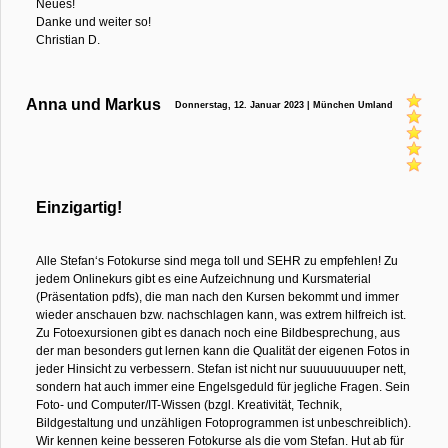
Neues!
Danke und weiter so!
Christian D.
Anna und Markus
Donnerstag, 12. Januar 2023 | München Umland
Einzigartig!
Alle Stefan‘s Fotokurse sind mega toll und SEHR zu empfehlen! Zu
jedem Onlinekurs gibt es eine Aufzeichnung und Kursmaterial
(Präsentation pdfs), die man nach den Kursen bekommt und immer
wieder anschauen bzw. nachschlagen kann, was extrem hilfreich ist.
Zu Fotoexursionen gibt es danach noch eine Bildbesprechung, aus
der man besonders gut lernen kann die Qualität der eigenen Fotos in
jeder Hinsicht zu verbessern. Stefan ist nicht nur suuuuuuuuper nett,
sondern hat auch immer eine Engelsgeduld für jegliche Fragen. Sein
Foto- und Computer/IT-Wissen (bzgl. Kreativität, Technik,
Bildgestaltung und unzähligen Fotoprogrammen ist unbeschreiblich).
Wir kennen keine besseren Fotokurse als die vom Stefan. Hut ab für