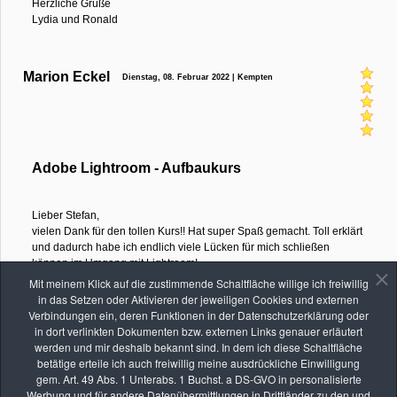
Herzliche Grüße
Lydia und Ronald
Marion Eckel
Dienstag, 08. Februar 2022 | Kempten
Adobe Lightroom - Aufbaukurs
Lieber Stefan,
vielen Dank für den tollen Kurs!! Hat super Spaß gemacht. Toll erklärt
und dadurch habe ich endlich viele Lücken für mich schließen
können im Umgang mit Lightroom!
Vielen Dank und bis bald mal wieder.
Mit meinem Klick auf die zustimmende Schaltfläche willige ich freiwillig
Marion
in das Setzen oder Aktivieren der jeweiligen Cookies und externen
Verbindungen ein, deren Funktionen in der Datenschutzerklärung oder
in dort verlinkten Dokumenten bzw. externen Links genauer erläutert
werden und mir deshalb bekannt sind. In dem ich diese Schaltfläche
40 Einträge im Gästebuch
betätige erteile ich auch freiwillig meine ausdrückliche Einwilligung
gem. Art. 49 Abs. 1 Unterabs. 1 Buchst. a DS-GVO in personalisierte
Werbung und für andere Datenübermittlungen in Drittländer zu den und