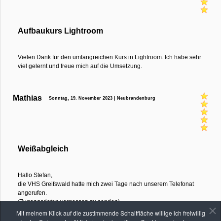
Aufbaukurs Lightroom
Vielen Dank für den umfangreichen Kurs in Lightroom. Ich habe sehr
viel gelernt und freue mich auf die Umsetzung.
Mathias
Sonntag, 19. November 2023 | Neubrandenburg
Weißabgleich
Hallo Stefan,
die VHS Greifswald hatte mich zwei Tage nach unserem Telefonat
angerufen.
(Zugangsdaten vergessen zu senden)
Vielen Dank für deine Mühe. Hat alles geklappt.
Mit meinem Klick auf die zustimmende Schaltfläche willige ich freiwillig
VG Mathias