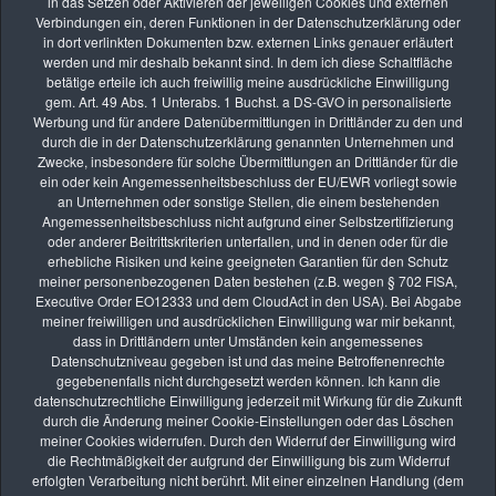
in das Setzen oder Aktivieren der jeweiligen Cookies und externen
Verbindungen ein, deren Funktionen in der Datenschutzerklärung oder
in dort verlinkten Dokumenten bzw. externen Links genauer erläutert
werden und mir deshalb bekannt sind. In dem ich diese Schaltfläche
40 Einträge im Gästebuch
betätige erteile ich auch freiwillig meine ausdrückliche Einwilligung
gem. Art. 49 Abs. 1 Unterabs. 1 Buchst. a DS-GVO in personalisierte
Werbung und für andere Datenübermittlungen in Drittländer zu den und
1
2
3
4
durch die in der Datenschutzerklärung genannten Unternehmen und
Zwecke, insbesondere für solche Übermittlungen an Drittländer für die
ein oder kein Angemessenheitsbeschluss der EU/EWR vorliegt sowie
an Unternehmen oder sonstige Stellen, die einem bestehenden
Angemessenheitsbeschluss nicht aufgrund einer Selbstzertifizierung
Die nächsten Seminare
oder anderer Beitrittskriterien unterfallen, und in denen oder für die
erhebliche Risiken und keine geeigneten Garantien für den Schutz
meiner personenbezogenen Daten bestehen (z.B. wegen § 702 FISA,
Executive Order EO12333 und dem CloudAct in den USA). Bei Abgabe
meiner freiwilligen und ausdrücklichen Einwilligung war mir bekannt,
AUG.
dass in Drittländern unter Umständen kein angemessenes
08
Datenschutzniveau gegeben ist und das meine Betroffenenrechte
Fotoexkursion: „Insektenschutz ist Umweltschutz“ –
gegebenenfalls nicht durchgesetzt werden können. Ich kann die
Insektenfotografie im Mallertshofer Holz
datenschutzrechtliche Einwilligung jederzeit mit Wirkung für die Zukunft
durch die Änderung meiner Cookie-Einstellungen oder das Löschen
vhs Kurse
meiner Cookies widerrufen. Durch den Widerruf der Einwilligung wird
die Rechtmäßigkeit der aufgrund der Einwilligung bis zum Widerruf
AUG.
erfolgten Verarbeitung nicht berührt. Mit einer einzelnen Handlung (dem
26