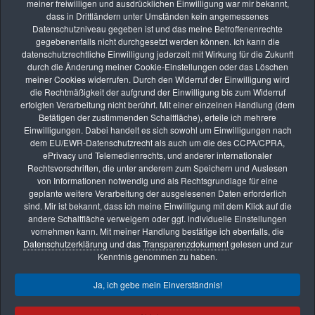
meiner freiwilligen und ausdrücklichen Einwilligung war mir bekannt,
dass in Drittländern unter Umständen kein angemessenes
Von 2011 an gelingt es mir, mein fotografisches Engagement zu erweitern.
Datenschutzniveau gegeben ist und das meine Betroffenenrechte
Konzentration auf den Bereich Landschafts- und Makrofotografie.
gegebenenfalls nicht durchgesetzt werden können. Ich kann die
datenschutzrechtliche Einwilligung jederzeit mit Wirkung für die Zukunft
Seit 2012 regelmäßige Teilnahme an diversen Ausstellungen des CC77.
durch die Änderung meiner Cookie-Einstellungen oder das Löschen
Dezember 2014: Gewinner des Naturfoto-Wettbewerbs »Bäume«. Seitdem
meiner Cookies widerrufen. Durch den Widerruf der Einwilligung wird
immer wieder Annahmen bei diversen Fotowettbewerben.
die Rechtmäßigkeit der aufgrund der Einwilligung bis zum Widerruf
erfolgten Verarbeitung nicht berührt. Mit einer einzelnen Handlung (dem
Ab 2015: Leitung der AG »Digital« des CC77.
Betätigen der zustimmenden Schaltfläche), erteile ich mehrere
Einwilligungen. Dabei handelt es sich sowohl um Einwilligungen nach
Vom Wintersemester 2015 an VHS-Kurse im Bereich Fotografie für die vhs
dem EU/EWR-Datenschutzrecht als auch um die des CCPA/CPRA,
Holzkirchen-Otterfing und die vhs im Norden Münchens.
ePrivacy und Telemedienrechts, und anderer internationaler
Rechtsvorschriften, die unter anderem zum Speichern und Auslesen
Januar 2016: erste eigene Ausstellung in der vhs Holzkirchen-Otterfing
von Informationen notwendig und als Rechtsgrundlage für eine
geplante weitere Verarbeitung der ausgelesenen Daten erforderlich
sind. Mir ist bekannt, dass ich meine Einwilligung mit dem Klick auf die
andere Schaltfläche verweigern oder ggf. individuelle Einstellungen
vornehmen kann. Mit meiner Handlung bestätige ich ebenfalls, die
Datenschutzerklärung
und das
Transparenzdokument
gelesen und zur
Kenntnis genommen zu haben.
Ja, ich gebe mein Einverständnis!
Impressum
Datenschutzerklärung
AGB