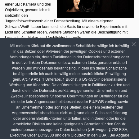
einer SLR Kamera und drei
Objektiven, gewann ich mit
siebzehn den
Jugendfotowettbewerb einer Fernsehzeitung. Mit einem eigenen
Schwarz/Weiß- Labor konnte ich die Basis für erweiterte Experimente mit
Licht und Schatten legen. Weitere Stationen waren die Beschäftigung mit
Landschafts- Makro- und Architekturfotografie.
Mit meinem Klick auf die zustimmende Schaltfläche willige ich freiwillig
Später, während des Studiums in München bilden die Makro- und
in das Setzen oder Aktivieren der jeweiligen Cookies und externen
Architekturfotografie, vor allem in Schwarz/Weiß die Schwerpunkte meines
Verbindungen ein, deren Funktionen in der Datenschutzerklärung oder
fotografischen Schaffens. Im Rahmen eines Auftrags entstehen Set-Fotos für
in dort verlinkten Dokumenten bzw. externen Links genauer erläutert
eine Popband.
werden und mir deshalb bekannt sind. In dem ich diese Schaltfläche
betätige erteile ich auch freiwillig meine ausdrückliche Einwilligung
1995 veröffentlicht Apple die Apple Quick Time VR Toolsets für
gem. Art. 49 Abs. 1 Unterabs. 1 Buchst. a DS-GVO in personalisierte
Panoramafotografie. Anlass für meinen Einstieg in die Panorama- und VR-
Werbung und für andere Datenübermittlungen in Drittländer zu den und
Fotografie. Es folgen Aufträge von Nissan anlässlich der Europa-Vorstellung
durch die in der Datenschutzerklärung genannten Unternehmen und
des Nissan Primera, zusammen mit befreundeten Fotografen Es folgen
Zwecke, insbesondere für solche Übermittlungen an Drittländer für die
Arbeiten mit der ersten digitalen Kamera von Apple, die im gleichen Jahr auf
ein oder kein Angemessenheitsbeschluss der EU/EWR vorliegt sowie
den Markt kommt.
an Unternehmen oder sonstige Stellen, die einem bestehenden
Angemessenheitsbeschluss nicht aufgrund einer Selbstzertifizierung
2003 markiert den Beginn der systematischen Pflanzenfotografie für ein
oder anderer Beitrittskriterien unterfallen, und in denen oder für die
Naturschutzgebiet im Norden Münchens. Die eingehende Beschäftigung mit
erhebliche Risiken und keine geeigneten Garantien für den Schutz
der heimischen Botanik, lässt mich immer tiefer in das Thema eintauchen.
meiner personenbezogenen Daten bestehen (z.B. wegen § 702 FISA,
Executive Order EO12333 und dem CloudAct in den USA). Bei Abgabe
Ab 2006 Erfahrungen mit der ersten digitalen SLR-Kamera.