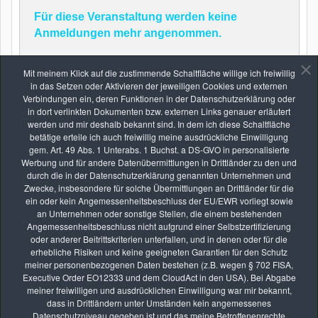
Für diese Veranstaltung werden keine
Anmeldungen mehr angenommen.
Mit meinem Klick auf die zustimmende Schaltfläche willige ich freiwillig
in das Setzen oder Aktivieren der jeweiligen Cookies und externen
Zurück
Verbindungen ein, deren Funktionen in der Datenschutzerklärung oder
in dort verlinkten Dokumenten bzw. externen Links genauer erläutert
werden und mir deshalb bekannt sind. In dem ich diese Schaltfläche
betätige erteile ich auch freiwillig meine ausdrückliche Einwilligung
gem. Art. 49 Abs. 1 Unterabs. 1 Buchst. a DS-GVO in personalisierte
Werbung und für andere Datenübermittlungen in Drittländer zu den und
durch die in der Datenschutzerklärung genannten Unternehmen und
Zwecke, insbesondere für solche Übermittlungen an Drittländer für die
Die nächsten Seminare
ein oder kein Angemessenheitsbeschluss der EU/EWR vorliegt sowie
an Unternehmen oder sonstige Stellen, die einem bestehenden
Angemessenheitsbeschluss nicht aufgrund einer Selbstzertifizierung
oder anderer Beitrittskriterien unterfallen, und in denen oder für die
erhebliche Risiken und keine geeigneten Garantien für den Schutz
AUG.
meiner personenbezogenen Daten bestehen (z.B. wegen § 702 FISA,
26
Executive Order EO12333 und dem CloudAct in den USA). Bei Abgabe
Online-Kurs: Lernen durch Bildbesprechung
meiner freiwilligen und ausdrücklichen Einwilligung war mir bekannt,
vhs Kurse
dass in Drittländern unter Umständen kein angemessenes
Datenschutzniveau gegeben ist und das meine Betroffenenrechte