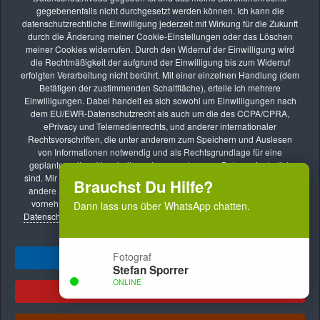
gegebenenfalls nicht durchgesetzt werden können. Ich kann die
SEP.
datenschutzrechtliche Einwilligung jederzeit mit Wirkung für die Zukunft
09
durch die Änderung meiner Cookie-Einstellungen oder das Löschen
Online-Kurs: Lernen durch Bildbesprechung
meiner Cookies widerrufen. Durch den Widerruf der Einwilligung wird
die Rechtmäßigkeit der aufgrund der Einwilligung bis zum Widerruf
vhs Kurse
erfolgten Verarbeitung nicht berührt. Mit einer einzelnen Handlung (dem
Betätigen der zustimmenden Schaltfläche), erteile ich mehrere
SEP.
Einwilligungen. Dabei handelt es sich sowohl um Einwilligungen nach
22
dem EU/EWR-Datenschutzrecht als auch um die des CCPA/CPRA,
Fotoreise: Fotoreise nach Hamburg – Die Hansestadt im
ePrivacy und Telemedienrechts, und anderer internationaler
Rechtsvorschriften, die unter anderem zum Speichern und Auslesen
besten Licht erleben
von Informationen notwendig und als Rechtsgrundlage für eine
vhs Kurse
geplante weitere Verarbeitung der ausgelesenen Daten erforderlich
sind. Mir ist bekannt, dass ich meine Einwilligung mit dem Klick auf die
Brauchst Du Hilfe?
andere Schaltfläche verweigern oder ggf. individuelle Einstellungen
vornehmen kann. Mit meiner Handlung bestätige ich ebenfalls, die
Dann lass uns über WhatsApp chatten.
Datenschutzerklärung
und das
Transparenzdokument
gelesen und zur
Kenntnis genommen zu haben.
Fotograf
Ja, ich gebe mein Einverständnis!
Stefan Sporrer
Impressum
Datenschutzerklärung
AGB
ONLINE
Transparenzdokument
Datenschutz AGB
Ablehnen
Meldestelle nach dem HinSchG
.
Copyright © 2024 - 2026 by Stefan Sporrer
1