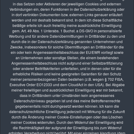
in das Setzen oder Aktivieren der jeweiligen Cookies und externen
Zurück
Verbindungen ein, deren Funktionen in der Datenschutzerklärung oder
in dort verlinkten Dokumenten bzw. externen Links genauer erläutert
werden und mir deshalb bekannt sind. In dem ich diese Schaltfläche
betätige erteile ich auch freiwillig meine ausdrückliche Einwilligung
gem. Art. 49 Abs. 1 Unterabs. 1 Buchst. a DS-GVO in personalisierte
Werbung und für andere Datenübermittlungen in Drittländer zu den und
durch die in der Datenschutzerklärung genannten Unternehmen und
Zwecke, insbesondere für solche Übermittlungen an Drittländer für die
Die nächsten Seminare
ein oder kein Angemessenheitsbeschluss der EU/EWR vorliegt sowie
an Unternehmen oder sonstige Stellen, die einem bestehenden
Angemessenheitsbeschluss nicht aufgrund einer Selbstzertifizierung
oder anderer Beitrittskriterien unterfallen, und in denen oder für die
erhebliche Risiken und keine geeigneten Garantien für den Schutz
AUG.
meiner personenbezogenen Daten bestehen (z.B. wegen § 702 FISA,
08
Executive Order EO12333 und dem CloudAct in den USA). Bei Abgabe
Fotoexkursion: „Insektenschutz ist Umweltschutz“ –
meiner freiwilligen und ausdrücklichen Einwilligung war mir bekannt,
dass in Drittländern unter Umständen kein angemessenes
Insektenfotografie im Mallertshofer Holz
Datenschutzniveau gegeben ist und das meine Betroffenenrechte
vhs Kurse
gegebenenfalls nicht durchgesetzt werden können. Ich kann die
datenschutzrechtliche Einwilligung jederzeit mit Wirkung für die Zukunft
AUG.
durch die Änderung meiner Cookie-Einstellungen oder das Löschen
26
meiner Cookies widerrufen. Durch den Widerruf der Einwilligung wird
die Rechtmäßigkeit der aufgrund der Einwilligung bis zum Widerruf
Online-Kurs: Lernen durch Bildbesprechung
erfolgten Verarbeitung nicht berührt. Mit einer einzelnen Handlung (dem