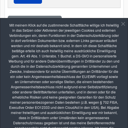
Einen Freund einladen
Mit meinem Klick auf die zustimmende Schaltfläche willige ich freiwillig
in das Setzen oder Aktivieren der jeweiligen Cookies und externen
Zurück
Verbindungen ein, deren Funktionen in der Datenschutzerklärung oder
in dort verlinkten Dokumenten bzw. externen Links genauer erläutert
werden und mir deshalb bekannt sind. In dem ich diese Schaltfläche
betätige erteile ich auch freiwillig meine ausdrückliche Einwilligung
gem. Art. 49 Abs. 1 Unterabs. 1 Buchst. a DS-GVO in personalisierte
Werbung und für andere Datenübermittlungen in Drittländer zu den und
durch die in der Datenschutzerklärung genannten Unternehmen und
Zwecke, insbesondere für solche Übermittlungen an Drittländer für die
Die nächsten Seminare
ein oder kein Angemessenheitsbeschluss der EU/EWR vorliegt sowie
an Unternehmen oder sonstige Stellen, die einem bestehenden
Angemessenheitsbeschluss nicht aufgrund einer Selbstzertifizierung
oder anderer Beitrittskriterien unterfallen, und in denen oder für die
erhebliche Risiken und keine geeigneten Garantien für den Schutz
AUG.
meiner personenbezogenen Daten bestehen (z.B. wegen § 702 FISA,
08
Executive Order EO12333 und dem CloudAct in den USA). Bei Abgabe
Fotoexkursion: „Insektenschutz ist Umweltschutz“ –
meiner freiwilligen und ausdrücklichen Einwilligung war mir bekannt,
dass in Drittländern unter Umständen kein angemessenes
Insektenfotografie im Mallertshofer Holz
Datenschutzniveau gegeben ist und das meine Betroffenenrechte
vhs Kurse
gegebenenfalls nicht durchgesetzt werden können. Ich kann die