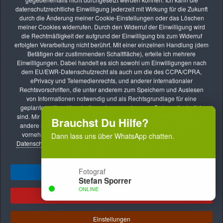
datenschutzrechtliche Einwilligung jederzeit mit Wirkung für die Zukunft
AUG.
durch die Änderung meiner Cookie-Einstellungen oder das Löschen
26
meiner Cookies widerrufen. Durch den Widerruf der Einwilligung wird
die Rechtmäßigkeit der aufgrund der Einwilligung bis zum Widerruf
Online-Kurs: Lernen durch Bildbesprechung
erfolgten Verarbeitung nicht berührt. Mit einer einzelnen Handlung (dem
vhs Kurse
Betätigen der zustimmenden Schaltfläche), erteile ich mehrere
Einwilligungen. Dabei handelt es sich sowohl um Einwilligungen nach
SEP.
dem EU/EWR-Datenschutzrecht als auch um die des CCPA/CPRA,
09
ePrivacy und Telemedienrechts, und anderer internationaler
Rechtsvorschriften, die unter anderem zum Speichern und Auslesen
Online-Kurs: Lernen durch Bildbesprechung
von Informationen notwendig und als Rechtsgrundlage für eine
vhs Kurse
geplante weitere Verarbeitung der ausgelesenen Daten erforderlich
sind. Mir ist bekannt, dass ich meine Einwilligung mit dem Klick auf die
Brauchst Du Hilfe?
andere Schaltfläche verweigern oder ggf. individuelle Einstellungen
vornehmen kann. Mit meiner Handlung bestätige ich ebenfalls, die
Dann lass uns über WhatsApp chatten.
Datenschutzerklärung
und das
Transparenzdokument
gelesen und zur
Kenntnis genommen zu haben.
Fotograf
Ja, ich gebe mein Einverständnis!
Stefan Sporrer
Impressum
Datenschutzerklärung
AGB
ONLINE
Transparenzdokument
Datenschutz AGB
Ablehnen
Meldestelle nach dem HinSchG
.
Copyright © 2024 - 2026 by Stefan Sporrer
1
Einstellungen